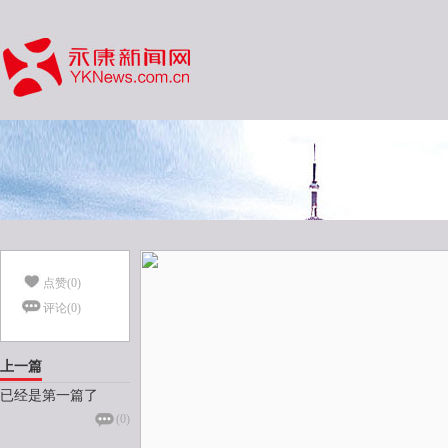
点赞(
0
)
评论(
0
)
上一篇
已经是第一篇了
(
0
)