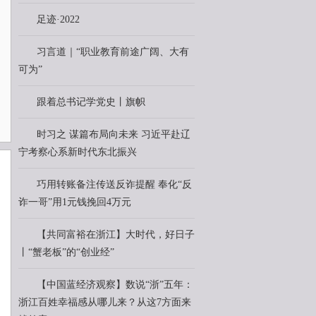
足迹·2022
习言道｜“职业教育前途广阔、大有
可为”
跟着总书记学党史丨旗帜
时习之 谋篇布局向未来 习近平赴辽
宁考察心系新时代东北振兴
巧用转账备注传送反诈提醒 奉化“反
诈一哥”用1元钱挽回4万元
【共同富裕在浙江】大时代，好日子
丨“蟹老板”的“创业经”
【中国蓝经济观察】数说“浙”五年：
浙江百姓幸福感从哪儿来？从这7方面来