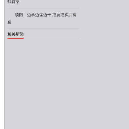
找答案
读图丨边学边谋边干 蹚宽蹚实共富
路
相关新闻