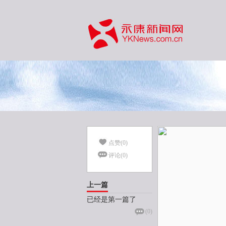
点赞(
0
)
评论(
0
)
上一篇
已经是第一篇了
(
0
)