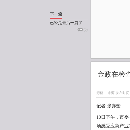
下一篇
已经是最后一篇了
(
0
)
金政在检
源稿： 来源 发布时间
记者 张赤奎
10日下午，市
场感受应急产业