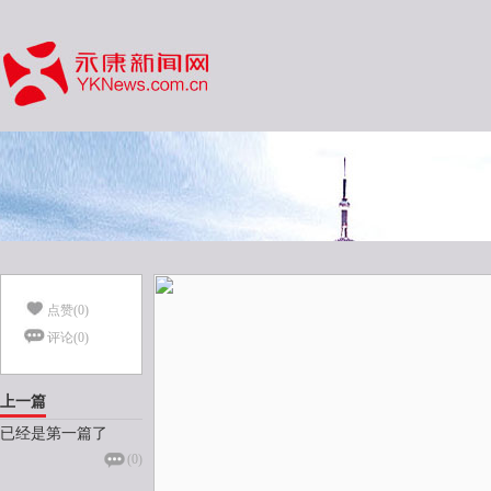
点赞(
0
)
评论(
0
)
上一篇
已经是第一篇了
(
0
)