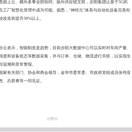
数据上云、横向多事业部协同、纵向供应链互联，步阳集团让基于5G的
在工厂智慧化管理中成为可能。据悉，“神经元”体系与自动化设备完美衔
较改造前提升30%以上。
步云表示，智能制造是趋势，目前步阳大数据中心可以实时对车间产量、
精度和设备状态等数据采集，并与订单、仓储、物流进行关联，以实现生
程追溯和异常警报。
国家有关部门、协会和商会领导，金华市委常委、市政府党组成员张伟亚
杰、吕群勇等一同见证。
点赞(
0
)