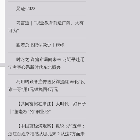
足迹·2022
习言道｜“职业教育前途广阔、大有
可为”
跟着总书记学党史丨旗帜
时习之 谋篇布局向未来 习近平赴辽
宁考察心系新时代东北振兴
巧用转账备注传送反诈提醒 奉化“反
诈一哥”用1元钱挽回4万元
【共同富裕在浙江】大时代，好日子
丨“蟹老板”的“创业经”
【中国蓝经济观察】数说“浙”五年：
浙江百姓幸福感从哪儿来？从这7方面来