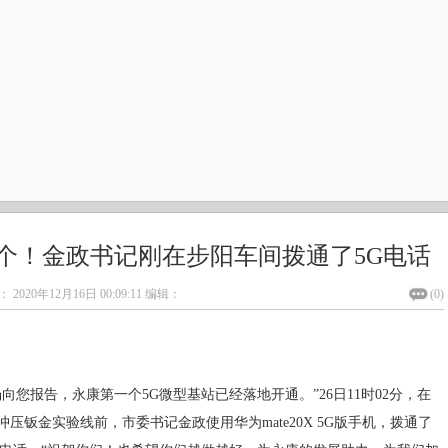
个！金政书记刚在步阳车间拨通了5G电话
：
2020年12月16日 00:09:11
编辑：
(
0
)
向您报告，永康第一个5G微型基站已经落地开通。”26日11时02分，在
压钣金实验线前，市委书记金政使用华为mate20X 5G版手机，拨通了