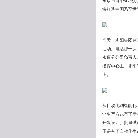
永康市首个5G视
快打造中国乃至世
当天，步阳集团智
启动。电话那一头
永康分公司负责人
指挥中心里，步阳
上。
从自动化到智能化，
让生产方式有了新
开发设计、批量试
正是有了自动化生产