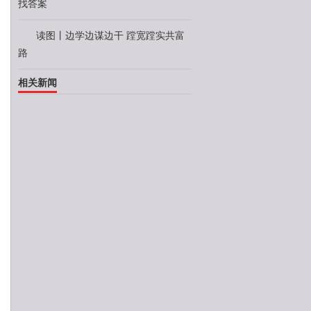
找答案
读图丨边学边谋边干 蹚宽蹚实共富
路
相关新闻