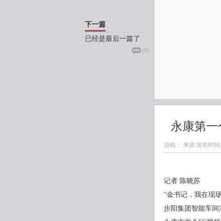
下一篇
已经是最后一篇了
(
0
)
永康第一
源稿： 来源 发布时间
记者 陈晓苏
“金书记，我在现场
步阳集团智能车间冲