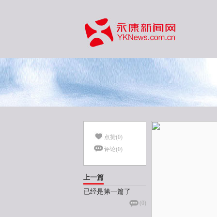
点赞(
0
)
评论(
0
)
上一篇
已经是第一篇了
(
0
)