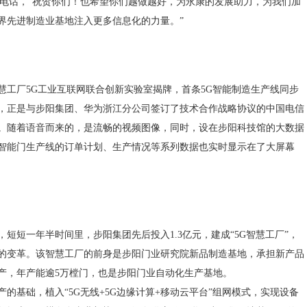
频电话，“祝贺你们！也希望你们越做越好，为永康的发展助力，为我们加
界先进制造业基地注入更多信息化的力量。”
慧工厂5G工业互联网联合创新实验室揭牌，首条5G智能制造生产线同步
，正是与步阳集团、华为浙江分公司签订了技术合作战略协议的中国电信
。随着语音而来的，是流畅的视频图像，同时，设在步阳科技馆的大数据
智能门生产线的订单计划、生产情况等系列数据也实时显示在了大屏幕
短短一年半时间里，步阳集团先后投入1.3亿元，建成“5G智慧工厂”，
的变革。该智慧工厂的前身是步阳门业研究院新品制造基地，承担新产品
产，年产能逾5万樘门，也是步阳门业自动化生产基地。
的基础，植入“5G无线+5G边缘计算+移动云平台”组网模式，实现设备