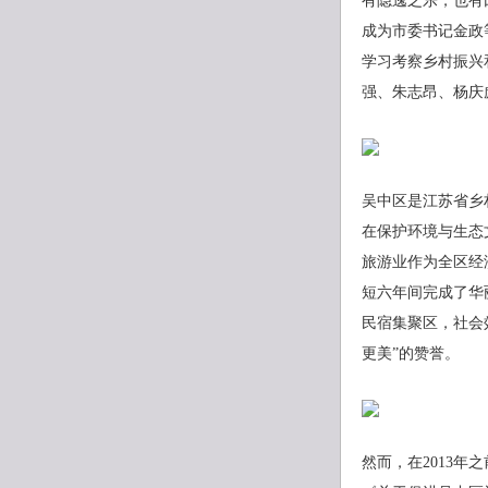
有隐逸之乐，也有
成为市委书记金政
学习考察乡村振兴
强、朱志昂、杨庆
吴中区是江苏省乡
在保护环境与生态
旅游业作为全区经
短六年间完成了华
民宿集聚区，社会
更美”的赞誉。
然而，在2013