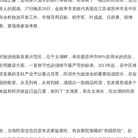
田园之趣，是很多人追求的旅行体验感。在体验了一晚山村民宿后，这也
等人的观感。27日晚至28日，金政率市党政代表团在江苏省苏州市吴中区
和乡村旅游开发工作。市领导周启标、程学军、叶成超、吕群勇、胡增
彪、黄瑞燕参加考察。
村旅游创新发展示范区，位于太湖畔，承担着苏州市80%饮用水的供应，
文明建设方面，一直恪守也必须恪守最严苛的标准。2013年起，吴中区将
济发展的支柱产业予以重点培育，民宿作为旅游业的重要组成部分，在短
丽的蜕变。从无到有，从有到精，涌现出一批精品民宿，也发展形成多个
效益和经济效益日益凸显，收到了“太湖美，美在太湖水，但太湖的民宿
年之前，当地民宿业也仅是有农家饭菜吃、有农家院落睡的“初级阶段”。自