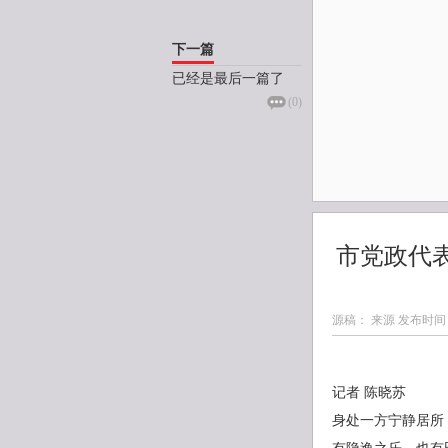
下一篇
已经是最后一篇了
(
0
)
市党政代
源稿： 来源 发布时间
记者 陈晓苏
身处一方宁静居所