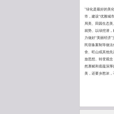
"绿化是最好的美
市，建设“优雅城
局美、田园生态美
就势、以绿挖潜，
力做好“美丽经济”
民宿备案制等做法
舍、旺山或其他先
放思想、转变观念
然禀赋和底蕴深厚
美，还要乡愁浓，