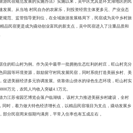
旅游民宿规范发展的实施办法》实施以来，吴中区尤其是环太湖地区的民
速发展。从当地 村民自办的农家乐，到投资经营主体更多元、产业业态
更规范、监管指导更到位，在全域旅游发展格局下，民宿成为吴中乡村旅
，精品民宿更是成为撬动创业富民的新支点，吴中民宿进入了注重品质和
。
居住的旺山村为例。作为吴中最早一批拥抱生态红利的村庄，旺山村充分
色田园等环境资源，鼓励留守村民发展民宿，同时系统打造美丽乡村、美
，促进美丽经济多元协调发展。依靠依山傍水的绿色生态环境，旺山村实
800万元，农民人均收入突破4.1万元。
借力江苏省园艺博览会落户临湖镇， 该村大力推进美丽乡村建设，全村
%，同时，着力做大特色经济增长点，以精品民宿项目为支点，撬动发展乡
，部分民宿周末假期均满房，平常入住率也有五成左右 。