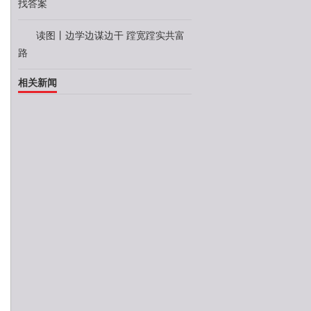
找答案
读图丨边学边谋边干 蹚宽蹚实共富
路
相关新闻