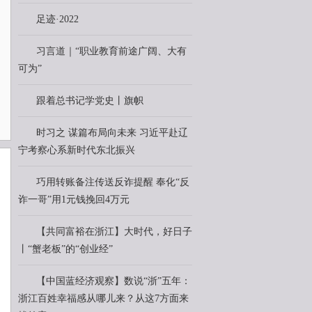
足迹·2022
习言道｜“职业教育前途广阔、大有
可为”
跟着总书记学党史丨旗帜
时习之 谋篇布局向未来 习近平赴辽
宁考察心系新时代东北振兴
巧用转账备注传送反诈提醒 奉化“反
诈一哥”用1元钱挽回4万元
【共同富裕在浙江】大时代，好日子
丨“蟹老板”的“创业经”
【中国蓝经济观察】数说“浙”五年：
浙江百姓幸福感从哪儿来？从这7方面来