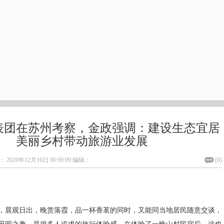
表团在苏州考察，金政强调：建设生态宜居
美丽乡村带动旅游业发展
：
2020年12月16日 00:09:09
编辑：
(
0
)
，晨观日出，晚赏落霞，品一杯香茗的同时，又能同当地居民随意交谈，