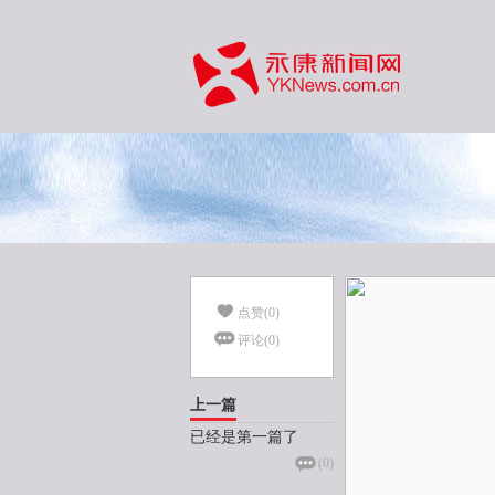
点赞(
0
)
评论(
0
)
上一篇
已经是第一篇了
(
0
)