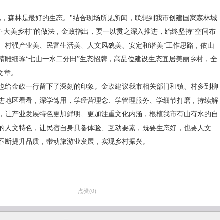
化，森林是最好的生态。"结合现场所见所闻，联想到我市创建国家森林城
市·大美乡村”的做法，金政指出，要一以贯之深入推进，始终坚持“空间布
、村强产业美、民富生活美、人文风貌美、安定和谐美”工作思路，依山
精雕细琢“七山一水二分田”生态招牌，高品位建设生态宜居美丽乡村，全
文章。
也给金政一行留下了深刻的印象。金政建议我市相关部门和镇、村多到柳
进地区看看，深学笃用，学经营理念、学管理服务、学细节打磨，持续解
，让产业发展特色更加鲜明、更加注重文化内涵，根植我市有山有水的自
的人文特色，让民宿自身具备体验、互动要素，既要生态好，也要人文
不断提升品质，带动旅游业发展，实现乡村振兴。
点赞(
0
)