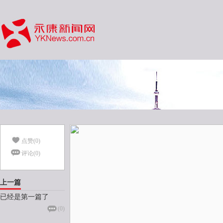
点赞(
0
)
评论(
0
)
上一篇
已经是第一篇了
(
0
)