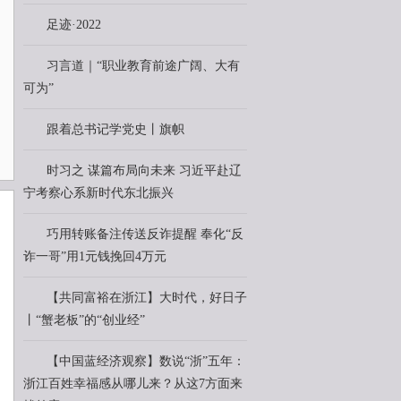
足迹·2022
习言道｜“职业教育前途广阔、大有
可为”
跟着总书记学党史丨旗帜
时习之 谋篇布局向未来 习近平赴辽
宁考察心系新时代东北振兴
巧用转账备注传送反诈提醒 奉化“反
诈一哥”用1元钱挽回4万元
【共同富裕在浙江】大时代，好日子
丨“蟹老板”的“创业经”
【中国蓝经济观察】数说“浙”五年：
浙江百姓幸福感从哪儿来？从这7方面来