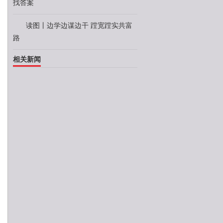
找答案
读图丨边学边谋边干 蹚宽蹚实共富
路
相关新闻