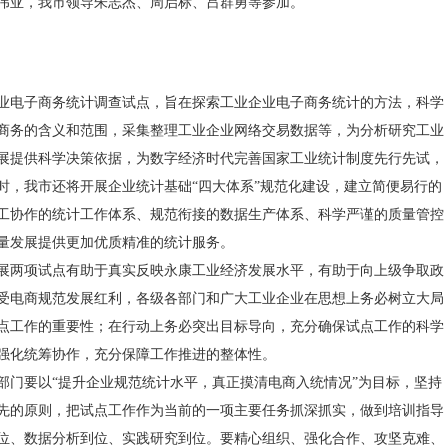
伟亚，我市领导朱志杰、周启标、吕群勇等参加。
业电子商务统计调查试点，旨在探索工业企业电子商务统计的方法，科学
商务的含义和范围，采集整理工业企业网络交易数据等，为分析研究工业
展提供科学决策依据，为数字经济时代完善国家工业统计制度先行先试，
时，我市还将开展企业统计基础“四大体系”规范化建设，建立简便易行的
工协作的统计工作体系、规范衔接的数据生产体系、科学严谨的质量管控
量发展提供更加优质精准的统计服务。
展两项试点有助于真实反映永康工业经济发展水平，有助于向上级争取政
受电商规范发展红利，各级各部门和广大工业企业在思想上务必树立大局
点工作的重要性；在行动上务必突出目标导向，充分确保试点工作的科学
强化统筹协作，充分保障工作推进的整体性。
部门要以“提升企业规范统计水平，真正摸清电商入统情况”为目标，坚持
先的原则，把试点工作作为当前的一项主要任务抓深抓实，做到培训指导
位、数据分析到位、实践研究到位。要精心组织、强化合作、攻坚克难、