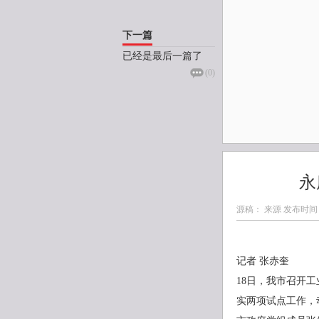
下一篇
已经是最后一篇了
(
0
)
永
源稿： 来源 发布时间
记者 张赤奎
18日，我市召开
实两项试点工作，