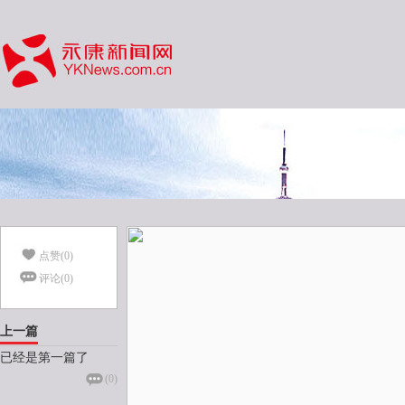
点赞(
0
)
评论(
0
)
上一篇
已经是第一篇了
(
0
)