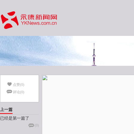
点赞(
0
)
评论(
0
)
上一篇
已经是第一篇了
(
0
)