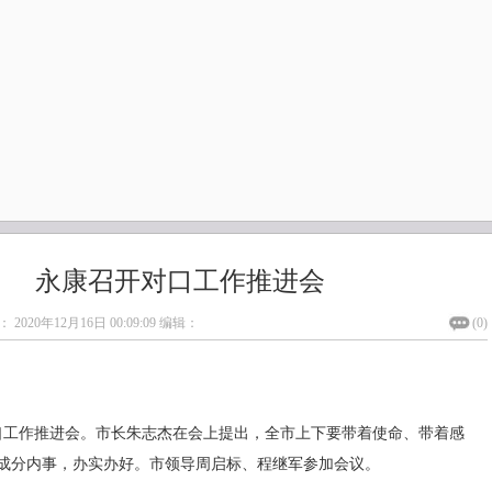
永康召开对口工作推进会
：
2020年12月16日 00:09:09
编辑：
(
0
)
口工作推进会。市长朱志杰在会上提出，全市上下要带着使命、带着感
成分内事，办实办好。市领导周启标、程继军参加会议。