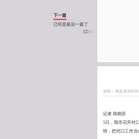
下一篇
已经是最后一篇了
(
0
)
源稿： 来源 发布时间
记者 陈晓苏
5日，我市召开对
情，把对口工作当