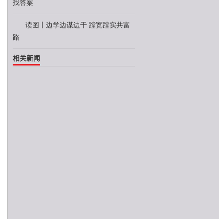
找答案
读图丨边学边谋边干 蹚宽蹚实共富
路
相关新闻