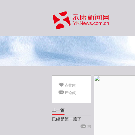
点赞(
0
)
评论(
0
)
上一篇
已经是第一篇了
(
0
)