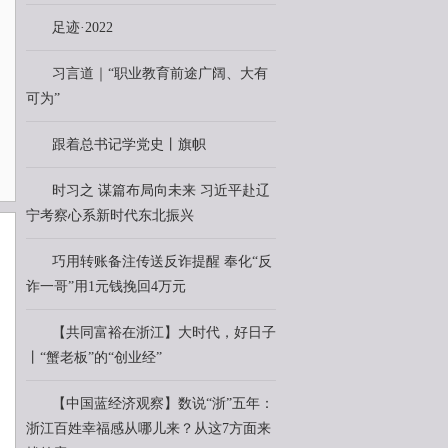
足迹·2022
习言道｜“职业教育前途广阔、大有
可为”
跟着总书记学党史丨旗帜
时习之 谋篇布局向未来 习近平赴辽
宁考察心系新时代东北振兴
巧用转账备注传送反诈提醒 奉化“反
诈一哥”用1元钱挽回4万元
【共同富裕在浙江】大时代，好日子
丨“蟹老板”的“创业经”
【中国蓝经济观察】数说“浙”五年：
浙江百姓幸福感从哪儿来？从这7方面来