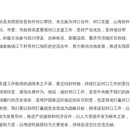
涉及东西部扶贫协作对口帮扶、东北振兴对口合作、对口支援、山海协作
扶。市委、市政府高度重视对口支援工作，坚持产业优先，坚持项目帮
，积极主动参与四川理县、吉林铁东、新疆温宿、重庆市涪陵区百胜镇、
城畲族镇江下村等对口地区的交流合作，努力推动当地发展，推进实现双
支援工作取得的成绩来之不易，要总结好经验，持续扛起对口工作的责任
精准扶贫，展现永康作为。他说，做好对口工作，是党中央赋予我们的政
须履行的历史使命，是维护国家边区稳定的应尽职责，也是我省打赢对口
举措。我们要以协同打赢脱贫攻坚战为战略目标，精准谋划对口工作；以
机能为发展导向，推进产业援助和经济合作；以人力资源开发为根本之策，
援助力度；以增进民族团结为主要使命，持续促进交往交流交融。