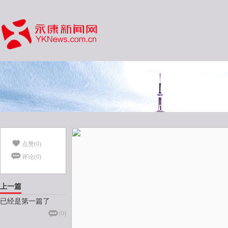
点赞(
0
)
评论(
0
)
上一篇
已经是第一篇了
(
0
)