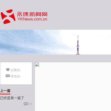
点赞(
0
)
评论(
0
)
上一篇
已经是第一篇了
(
0
)