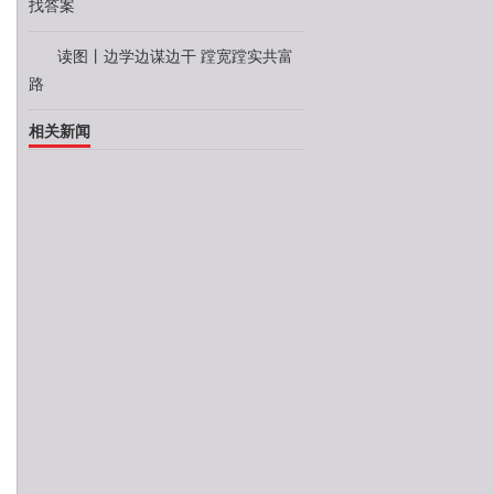
找答案
读图丨边学边谋边干 蹚宽蹚实共富
路
相关新闻