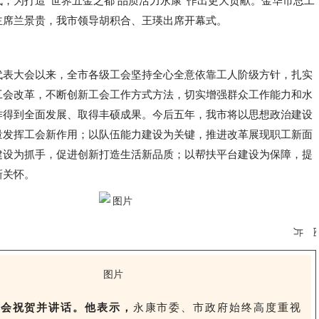
，为打造“世界五金之都 品质活力永康”作出更大贡献。金华市总工
主席兰景贵，我市领导胡积合、王瑛出席开幕式。
代表大会以来，全市各级工会坚持全心全意依靠工人阶级方针，扎实
工会改革，不断创新工会工作方式方法，切实增强群众工作能力和水
作得到全面发展、取得丰硕成果。今后五年，我市将以思想政治建设
量发挥工会新作用；以队伍能力建设为关键，推进改革展现职工新面
建设为抓手，促进创新打造生活新品质；以帮扶平台建设为保障，提
新关怀。
到会祝贺并讲话。他表示，
永康市委、市政府始终高度重视