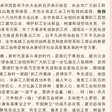
代表市四套班子向大会的召开表示祝贺，向全市广大职工和
致以敬意和谢意，并充分肯定工会工作取得的成绩。
他指
第十六次代表大会以来，全市各级工会组织在凝聚职工思想
职工建功立业、维护职工合法权益、构建和谐劳动关系、开
服务等方面，作了大量卓有成效的工作，涌现出一大批先进
有力推进系列重点工作，以平凡的劳动创造了不平凡的业
明，全市各级工会组织始终是党和政府联系职工群众的桥梁
大职工始终是推动永康经济社会高质量发展的中坚力量。
指出，
新时代是奋斗者的时代，是我们干事创业、建功立业
希望各级工会组织和广大职工进一步弘扬主人翁精神、发挥
，围绕打造中国乃至世界先进制造业基地总目标，围绕建
永康三标杆一家园”的工作载体，拼搏实干、争先进位。他强
初心，永葆工人阶级政治本色；融入中心，激发工人队伍的
秉持匠心，大力弘扬工匠精神；凝聚人心，发挥工会组织独
别是要弘扬“一诺千金，爱拼才会赢（银），同（铜）舟共
针，只争朝夕（锡）”的新五金精神，主动把个人梦想、家
永康各项事业之中，牢固树立“功成不必在我，建功必须有
，聚焦实业之策、民生之策、服务之策、诚信之策，精益求