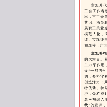
章旭升
工会工作者
出，
市工会
共识、动员
展职工关爱
模范人物，
绩。实践证
和纽带，广
章旭升
的大舞台。
主力军作用
设“一都四
调，要坚守
创造活力；
特优势。特
济，铁杵成
庭幸福融入
我”的意识