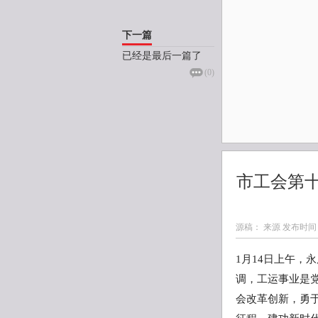
下一篇
已经是最后一篇了
(
0
)
市工会第
源稿： 来源 发布时间
1月14日上午，
调，工运事业是
会改革创新，勇