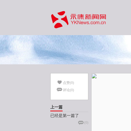
点赞(
0
)
评论(
0
)
上一篇
已经是第一篇了
(
0
)