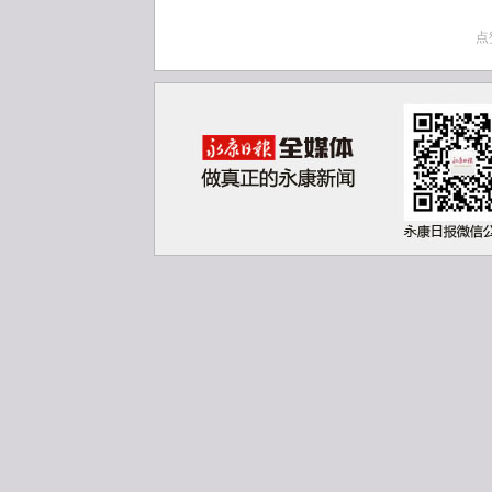
国内形势和突如其来的新冠
点
袭，在市委的坚强领导下，
城，加压奋进、接力奔跑，
了一个又一个胜利，推进高
定性成就。这些成绩的取得
拼搏实干的有力诠释，也是
和辛劳汗水的鲜明背书。
过去一年，市人大常委会
法履行职权，积极建言献策
关的作用，圆满完成了市十
任务。市政协及其常委会牢
准确把握人民政协的新方位
共识双向发力，围绕中心，
永康经济社会高质量发展作
新冠肺炎疫情和台风“黑格比
员闻令而动、勇挑重担，不
进疫情防控和经济社会发展