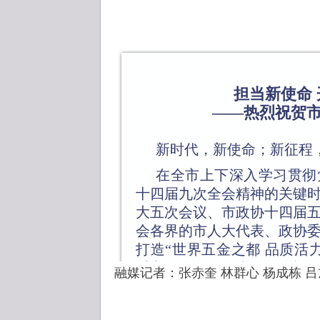
担当新使命
——热烈祝贺
新时代，新使命；新征程
在全市上下深入学习贯彻
十四届九次全会精神的关键
大五次会议、市政协十四届
会各界的市人大代表、政协
打造“世界五金之都 品质活
对市两会的召开表示热烈祝
融媒记者：张赤奎 林群心 杨成栋 吕
高敬意！
2020年是极不平凡的一