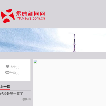
点赞(
0
)
评论(
0
)
上一篇
已经是第一篇了
(
0
)