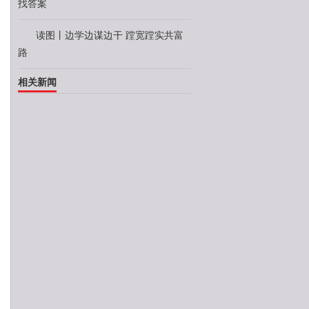
找答案
读图丨边学边谋边干 蹚宽蹚实共富
路
相关新闻