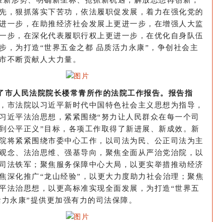
准新形势、明确新坐标、抢抓新机遇，解放思想再创新，
先，狠抓落实下苦功，依法履职促发展，着力在强化党的
进一步，在助推经济社会发展上更进一步，在增强人大监
一步，在深化代表履职行权上更进一步，在优化自身队伍
步，为打造“世界五金之都 品质活力永康”，争创社会主
市不断贡献人大力量。
了市人民法院院长楼常青所作的法院工作报告。报告指
，市法院以习近平新时代中国特色社会主义思想为指导，
习近平法治思想，紧紧围绕“努力让人民群众在每一个司
到公平正义”目标，各项工作取得了新进展、新成效。新
院将紧紧围绕市委中心工作，以司法为民、公正司法为主
观念、法治思维、强基导向，聚焦全面从严治党治院，以
司法铁军；聚焦服务保障中心大局，以更实举措推动经济
焦深化推广“龙山经验”，以更大力度助力社会治理；聚焦
平法治思想，以更高标准实现全面发展，为打造“世界五
活力永康”提供更加强有力的司法保障。