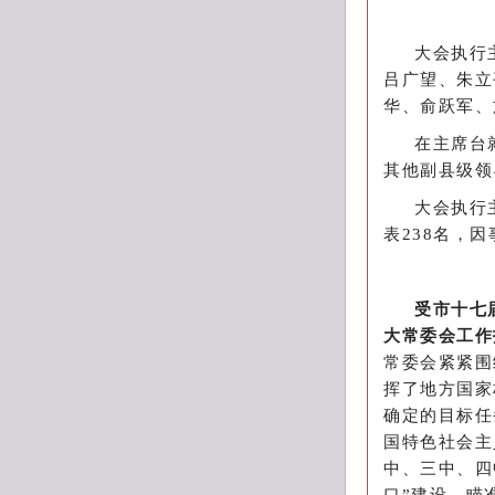
大会执行
吕广望、朱立
华、俞跃军、
在主席台
其他副县级领
大会执行
表238名，
受市十七
大常委会工作
常委会紧紧围
挥了地方国家
确定的目标任
国特色社会主
中、三中、四