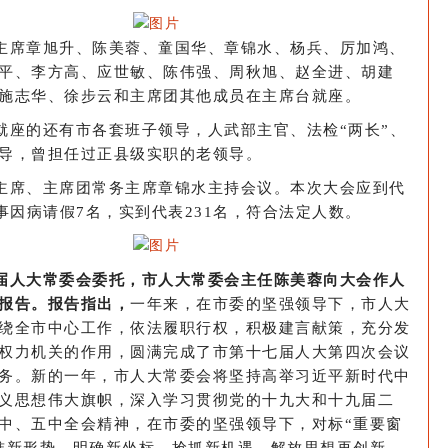
主席章旭升、陈美蓉、童国华、章锦水、杨兵、厉加鸿、
平、李方高、应世敏、陈伟强、周秋旭、赵全进、胡建
施志华、徐步云和主席团其他成员在主席台就座。
就座的还有市各套班子领导，人武部主官、法检“两长”、
导，曾担任过正县级实职的老领导。
主席、主席团常务主席章锦水主持会议。本次大会应到代
因事因病请假7名，实到代表231名，符合法定人数。
届人大常委会委托，市人大常委会主任陈美蓉向大会作人
报告。报告指出，
一年来，在市委的坚强领导下，市人大
绕全市中心工作，依法履职行权，积极建言献策，充分发
权力机关的作用，圆满完成了市第十七届人大第四次会议
务。新的一年，市人大常委会将坚持高举习近平新时代中
义思想伟大旗帜，深入学习贯彻党的十九大和十九届二
中、五中全会精神，在市委的坚强领导下，对标“重要窗