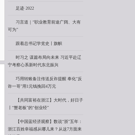
足迹·2022
习言道｜“职业教育前途广阔、大有
可为”
跟着总书记学党史丨旗帜
时习之 谋篇布局向未来 习近平赴辽
宁考察心系新时代东北振兴
巧用转账备注传送反诈提醒 奉化“反
诈一哥”用1元钱挽回4万元
【共同富裕在浙江】大时代，好日子
丨“蟹老板”的“创业经”
【中国蓝经济观察】数说“浙”五年：
浙江百姓幸福感从哪儿来？从这7方面来