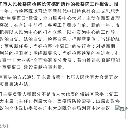
了市人民检察院检察长何德辉所作的检察院工作报告。报
一年，市检察院以习近平新时代中国特色社会主义思想为
绕“重要窗口”建设，全力服务中心大局，主动创新监督理
突破，在奋进中前行，各项工作稳步向前。新的一年，市
把握以人民为中心的根本立场、以办案为中心的工作导
政治自觉、法治自觉、检察自觉，把握新定位，当好护航
；落实新任务，当好检察“小窗口”的先行者；对标新期
利益的捍卫者；围绕新要求，当好检察铁军的奋进者，扎
检察”“十大业务”全面协调充分发展，着力推进检察履职能
“重要窗口”建设贡献检察力量。
手表决的方式通过了永康市第十七届人民代表大会第五次
项目表决办法。
门主要负责人和部分不是市人大代表的镇街区党委（党工
大主席（主任）列席大会。因疫情防控需要，出席市政协
议的全体政协委员在广电大剧院分会场列席本次会议。
杨成栋