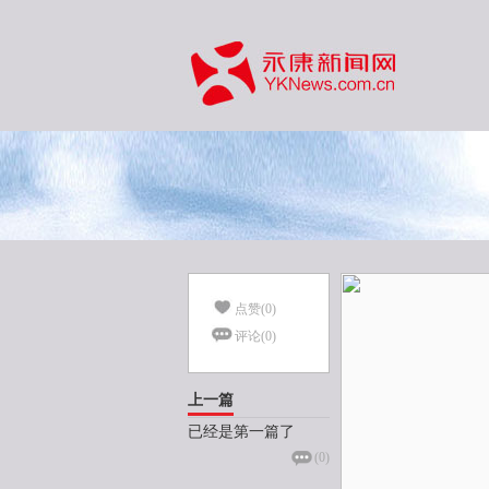
点赞(
0
)
评论(
0
)
上一篇
已经是第一篇了
(
0
)