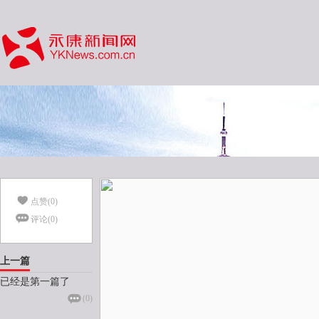
点赞(
0
)
评论(
0
)
上一篇
已经是第一篇了
(
0
)