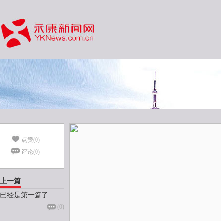
点赞(
0
)
评论(
0
)
上一篇
已经是第一篇了
(
0
)