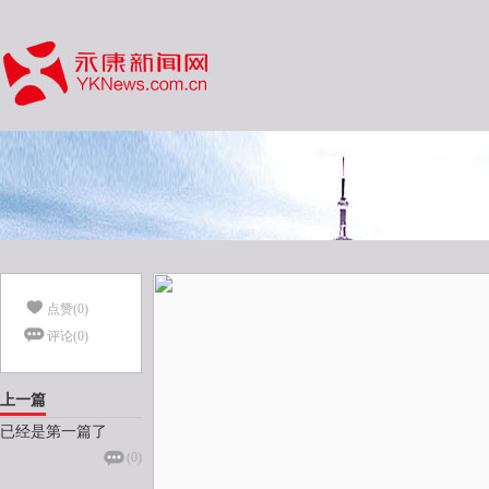
点赞(
0
)
评论(
0
)
上一篇
已经是第一篇了
(
0
)