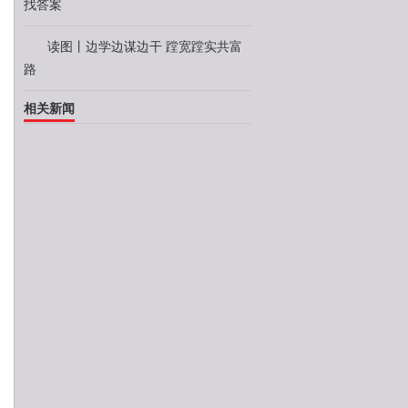
找答案
读图丨边学边谋边干 蹚宽蹚实共富
路
相关新闻