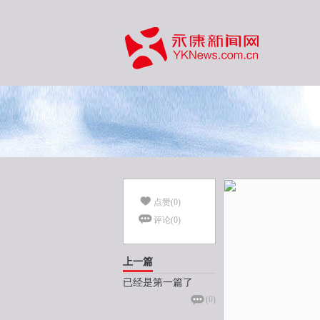
点赞(
0
)
评论(
0
)
上一篇
已经是第一篇了
(
0
)