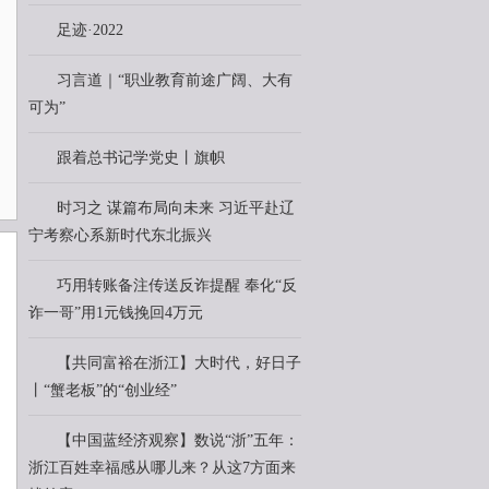
足迹·2022
习言道｜“职业教育前途广阔、大有
可为”
跟着总书记学党史丨旗帜
时习之 谋篇布局向未来 习近平赴辽
宁考察心系新时代东北振兴
巧用转账备注传送反诈提醒 奉化“反
诈一哥”用1元钱挽回4万元
【共同富裕在浙江】大时代，好日子
丨“蟹老板”的“创业经”
【中国蓝经济观察】数说“浙”五年：
浙江百姓幸福感从哪儿来？从这7方面来