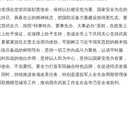
自觉强化党管武装职责使命，保持以社稷安危为重、国家安全为念的
戈待旦、夙夜在公的精神状态，把国防后备力量建设抓得更扎实。要
武管武合力，按照“特事特办、要事先办、大事必办”原则，在政策上
量上给予保证，在保障上给予支持，形成全市上下共同关心支持武装
。要紧紧扭住主责主业用功使劲，牢固树立习近平强军思想的根本指
立练兵备战的鲜明导向，坚持一切工作向战斗力聚焦，认清平时服
战时应战的地位作用，坚持以人民为中心，坚持以国家安危为首要，
辱使命、不负重托。要全力打造军民融合特色品牌，在促进经济发展
，同时，持续推进各项改革任务，特别是退役军人全生命周期管理保
国双拥模范城等工作，推动我市武装工作走在金华乃至全省前列。