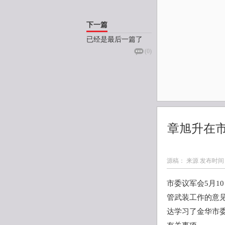
下一篇
已经是最后一篇了
(
0
)
章旭升在
源稿： 来源 发布时间
市委议军会5月1
管武装工作的意
达学习了金华市