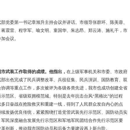
武部党委第一书记章旭升主持会议并讲话。市领导张群环、陈美蓉、
、蒋震雷、程学军、喻文明、童国华、朱志昂、郑云涛、施礼干，市
参加会议。
我市武装工作取得的成绩。他指出，
在上级军事机关和市委、市政府
武部出色完成了民兵调整改革、兵役征集、民兵演训、国防教育、双
合协调等重点工作，多次被评为各级各类先进，我市也成功创建全省
新示范区、省级双拥模范城。特别是去年抗击台风“黑格比”的过程
续多日奋战在抢险救灾和重建一线，得到了人民群众发自内心的点
继续发扬优良传统，紧紧围绕打造党管武装先行示范区、国防动员实
、军民深度融合发展先行示范区和军地军民团结合作先行示范区要
改革创新，推动我市国防动员和后备力量建设再上新台阶。