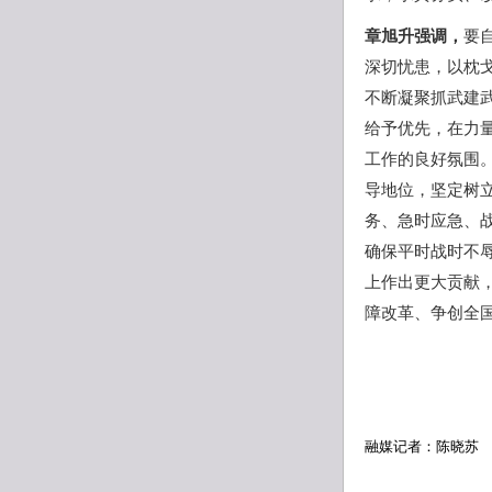
章旭升强调，
要
深切忧患，以枕
不断凝聚抓武建
给予优先，在力
工作的良好氛围
导地位，坚定树
务、急时应急、
确保平时战时不
上作出更大贡献
障改革、争创全
融媒记者：陈晓苏