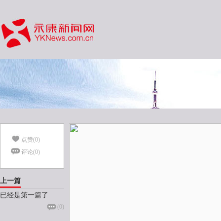
点赞(
0
)
评论(
0
)
上一篇
已经是第一篇了
(
0
)