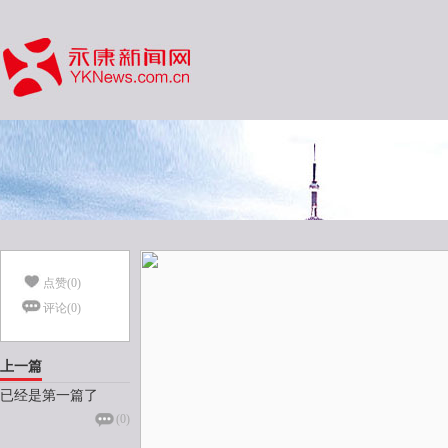
点赞(
0
)
评论(
0
)
上一篇
已经是第一篇了
(
0
)