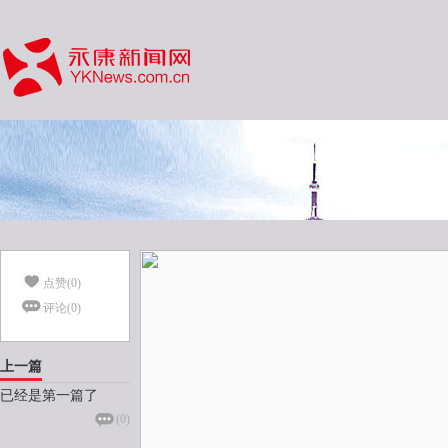
点赞(
0
)
评论(
0
)
上一篇
已经是第一篇了
(
0
)