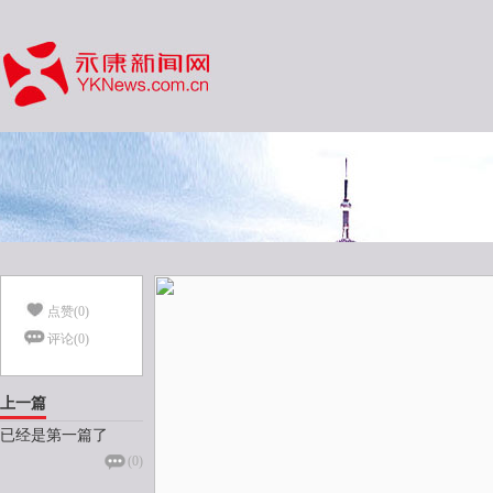
点赞(
0
)
评论(
0
)
上一篇
已经是第一篇了
(
0
)