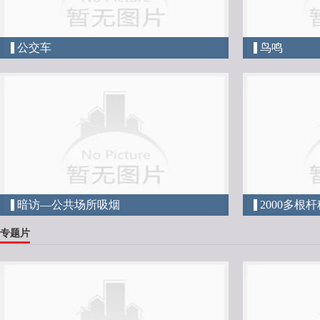
公交车
鸟鸣
暗访—公共场所吸烟
2000多根
专题片